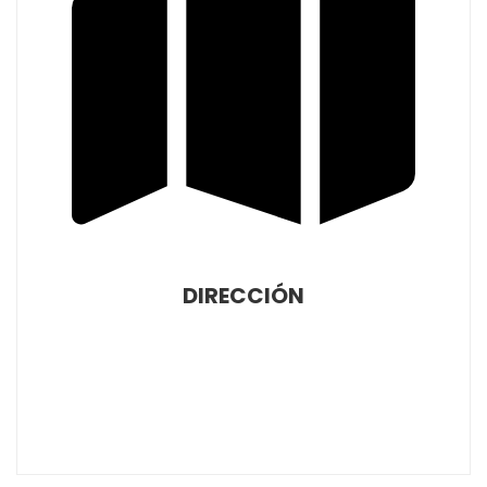
DIRECCIÓN
Nuestra direccion es Calle Honduras, 38,
bajo, oficina B. 18194 Churriana de La
Vega Granada