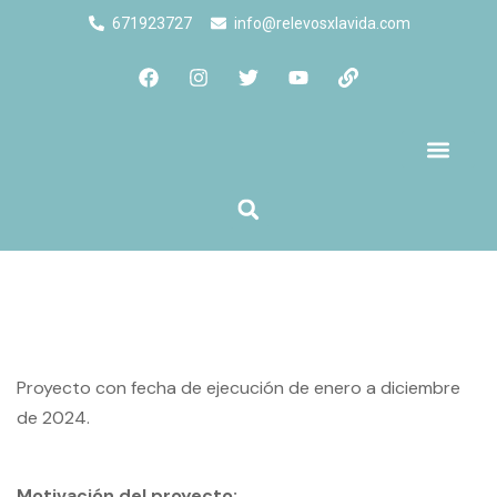
671923727
info@relevosxlavida.com
Quienes Somos
Proyecto con fecha de ejecución de enero a diciembre
de 2024.
Motivación del proyecto: