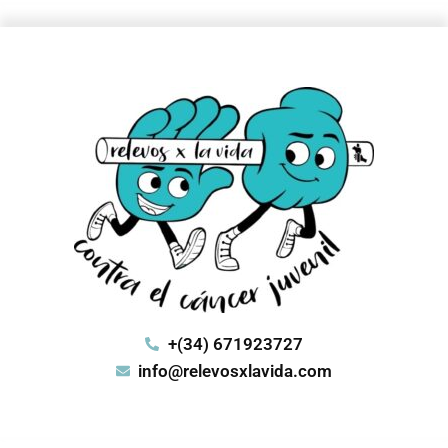
+(34) 671923727
info@relevosxlavida.com