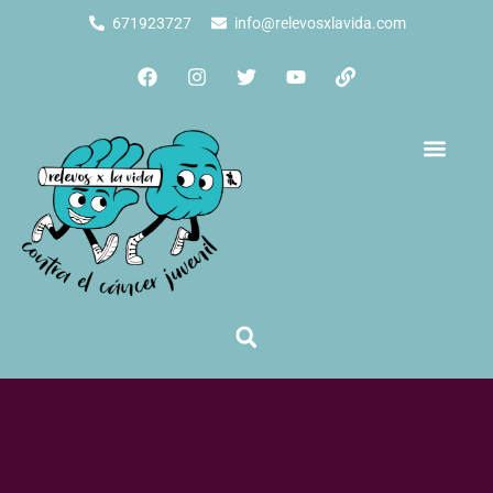
671923727
info@relevosxlavida.com