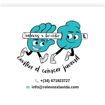
+(34) 671923727
info@relevosxlavida.com