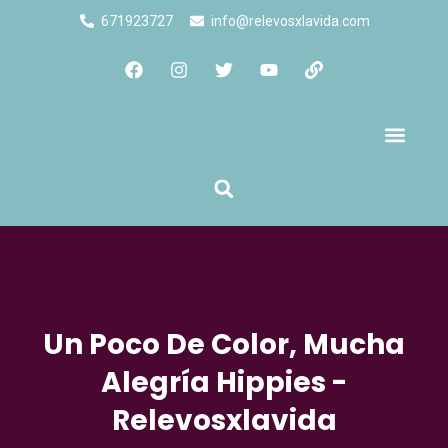
671923727
info@relevosxlavida.com
Quienes Somos
Un Poco De Color, Mucha
Alegría Hippies -
Relevosxlavida