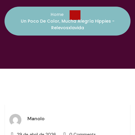
Home
Un Poco De Color, Mucha Alegría Hippies -
Relevosxlavida
Manolo
29 de abril de 2026
0 Comments