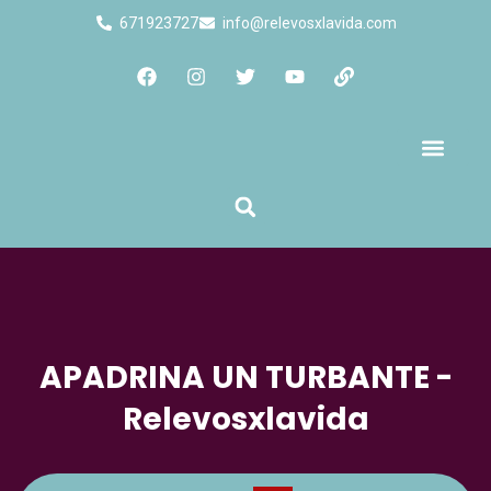
671923727
info@relevosxlavida.com
Quienes Somos
APADRINA UN TURBANTE -
Relevosxlavida