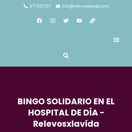
671923727
info@relevosxlavida.com
Quienes Somos
BINGO SOLIDARIO EN EL
HOSPITAL DE DÍA -
Relevosxlavida