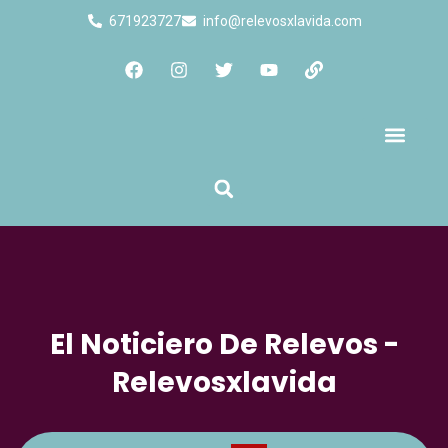
671923727
info@relevosxlavida.com
Quienes Somos
El Noticiero De Relevos -
Relevosxlavida