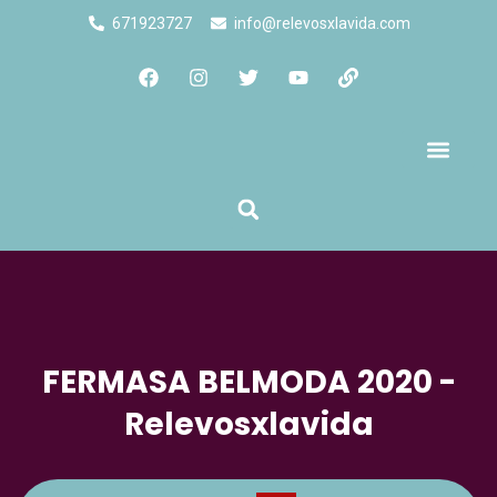
671923727
info@relevosxlavida.com
Quienes Somos
FERMASA BELMODA 2020 -
Relevosxlavida