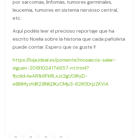
por sarcomas, linfomas, tumores germinales,
leucemia, tumores en sistema nervioso central,
etc.
Aquí podéis leer el precioso reportaje que ha
escrito Noelia sobre la historia que cada pañoleta
puede contar. Espero que os guste !!
https://loja.ideal.es/poniente/mosaicos-salar-
siguen-20191024174657-nt.html?
fbclid=IwAR1k6FkRLxJz2gUOiRyD-
e8BiMyzfdR23lNlQ1KzCMp3-62if0DrjzZKViA