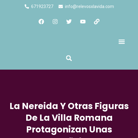
671923727
info@relevosxlavida.com
Quienes Somos
La Nereida Y Otras Figuras
De La Villa Romana
Protagonizan Unas