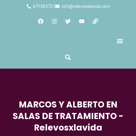
671923727
info@relevosxlavida.com
Quienes Somos
MARCOS Y ALBERTO EN
SALAS DE TRATAMIENTO -
Relevosxlavida