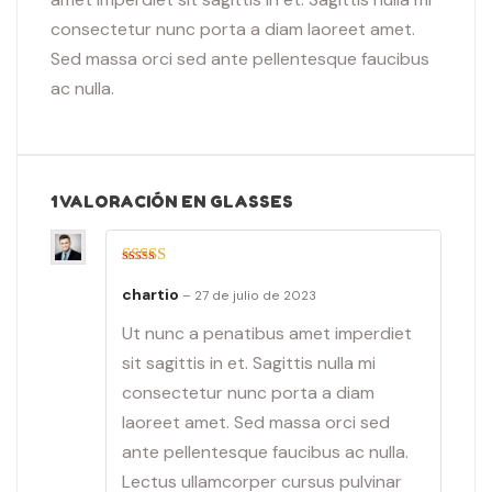
consectetur nunc porta a diam laoreet amet.
Sed massa orci sed ante pellentesque faucibus
ac nulla.
1 VALORACIÓN EN
GLASSES
Valorado
chartio
con
5
de 5
–
27 de julio de 2023
Ut nunc a penatibus amet imperdiet
sit sagittis in et. Sagittis nulla mi
consectetur nunc porta a diam
laoreet amet. Sed massa orci sed
ante pellentesque faucibus ac nulla.
Lectus ullamcorper cursus pulvinar