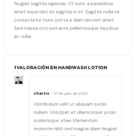
feugiat sagittis egestas. Ut nunc a penatibus
amet imperdiet sit sagittis in et. Sagittis nulla mi
consectetur nunc porta a diam laoreet amet.
Sed massa orci sed ante pellentesque faucibus
ac nulla.
1 VALORACIÓN EN
HANDWASH LOTION
Valorado
chartio
con
5
de 5
–
27 de julio de 2023
Vestibulum velit ut aliquam sociis
nullam. Volutpat et ullamcorper proin
scelerisque vitae. Elementum
molestie nibh sed magna diam feugiat