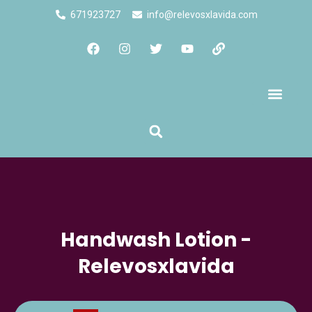
671923727
info@relevosxlavida.com
Quienes Somos
Handwash Lotion -
Relevosxlavida