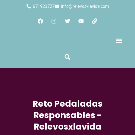
671923727
info@relevosxlavida.com
Quienes Somos
Reto Pedaladas
Responsables -
Relevosxlavida