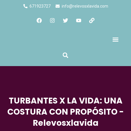
671923727
info@relevosxlavida.com
Quienes Somos
TURBANTES X LA VIDA: UNA
COSTURA CON PROPÓSITO -
Relevosxlavida