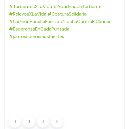
#TurbantesXLaVida
#ApadrinaUnTurbante
#RelevosXLaVida
#CosturaSolidaria
#LaUniónHaceLaFuerza
#LuchaContraElCáncer
#EsperanzaEnCadaPuntada
#juntossomosmásfuertes